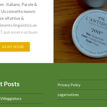
m : Italiano, Parole &
 Un concetto nuovo:
ze olfattive &
mento linguistico un
IT può essere un buon
un profumo o una
a (Scent, fragrance,
READ MORE
 oppure un cattivo
mell, bad odour)
 IT : sense of smell
at (FR) Nelle lezioni di
i parla spesso…
t Posts
Privacy Policy
Legal notices
a Villeggiatura