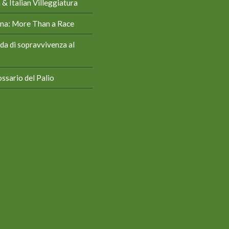
& Italian Villeggiatura
iena: More Than a Race
da di sopravvivenza al
ssario del Palio