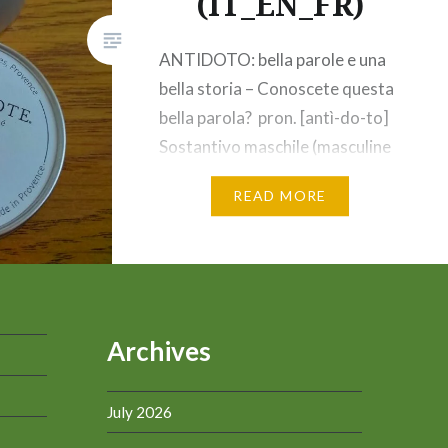
(IT_EN_FR)
ANTIDOTO: bella parole e una
bella storia – Conoscete questa
bella parola? pron. [antì-do-to]
Sostantivo maschile (masculine
noun) Sostanza capace di
READ MORE
neutralizzare l’azione di un
veleno sull’organismo. in senso
figurato: Rimedio
particolarmente efficace o
addirittura unico. Sinonimo di
Archives
Ristoro, Conforto Una bella
parola e una bella storia Questa
è la storia vera di un
July 2026
ANTIDOTO…