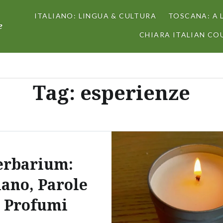
ITALIANO: LINGUA & CULTURA
TOSCANA: A 
e
CHIARA ITALIAN COU
Tag:
esperienze
erbarium:
iano, Parole
 Profumi