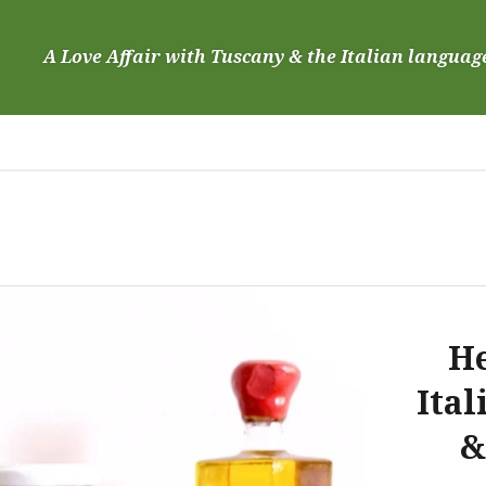
Skip
to
A Love Affair with Tuscany & the Italian languag
content
H
Ital
&