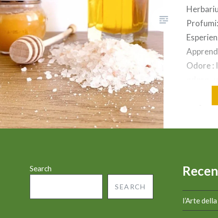
Herbariu
Profumi:
Esperien
Apprendi
Odore : 
odore , 
fragranz
perfume)
odore (s
L’Olfatto
(EN) odor
Chiara s
Recen
Search
SEARCH
l’Arte dell