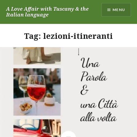
Skip
A Love Affair with Tuscany & the
MENU
to
Italian language
content
Tag:
lezioni-itineranti