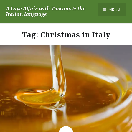
Skip
A Love Affair with Tuscany & the
MENU
to
Italian language
content
Tag:
Christmas in Italy