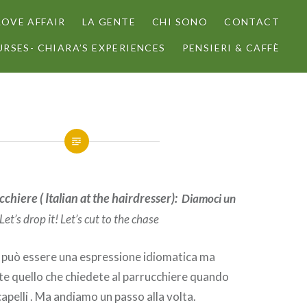
LOVE AFFAIR
LA GENTE
CHI SONO
CONTACT
RSES- CHIARA’S EXPERIENCES
PENSIERI & CAFFÈ
cchiere ( Italian at the hairdresser):
Diamoci un
 Let’s drop it! Let’s cut to the chase
a può essere una espressione idiomatica ma
e quello che chiedete al parrucchiere quando
 capelli . Ma andiamo un passo alla volta.