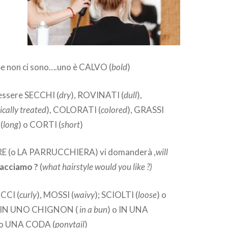
 Se non ci sono….uno è CALVO (
bold
)
 essere SECCHI (
dry
), ROVINATI (
dull
),
cally treated
), COLORATI (
colored
), GRASSI
(
long
) o CORTI (
short
)
E (o LA PARRUCCHIERA) vi domanderà ,
will
facciamo ?
(
what hairstyle would you like ?)
ICCI (
curly
), MOSSI (
waivy
); SCIOLTI (
loose
) o
 IN UNO CHIGNON (
in a bun
) o IN UNA
 o UNA CODA (
ponytail
)