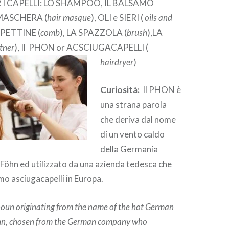
 I CAPELLI: LO SHAMPOO, IL BALSAMO
 MASCHERA (
hair masque
), OLI e SIERI (
oils and
L PETTINE (
comb
), LA SPAZZOLA (
brush
),LA
tner
), Il PHON or ACSCIUGACAPELLI (
hairdryer
)
Curiosità:
Il PHON è
una strana parola
che deriva dal nome
di un vento caldo
della Germania
öhn ed utilizzato da una azienda tedesca che
mo asciugacapelli in Europa.
noun originating from the name of the hot German
hn, chosen from the German company who