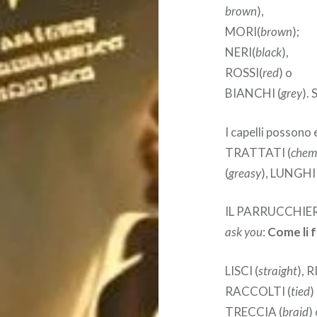
brown
),
MORI(
brown
);
NERI(
black
),
ROSSI(
red
) o
BIANCHI (
grey
).
I capelli possono
TRATTATI (
chemi
(
greasy
), LUNGHI 
IL PARRUCCHIER
ask you
:
Come li 
LISCI (
straight
), R
RACCOLTI (
tied
)
TRECCIA (
braid
)