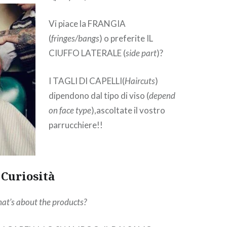
Vi piace la FRANGIA
(
fringes/bangs
) o preferite IL
CIUFFO LATERALE (
side part
)?
I TAGLI DI CAPELLI(
Haircuts
)
dipendono dal tipo di viso (
depend
on face type
),ascoltate il vostro
parrucchiere!!
 Curiosità
at’s about the products?