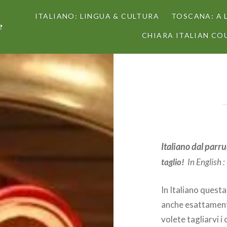
ITALIANO: LINGUA & CULTURA
TOSCANA: A 
e
CHIARA ITALIAN COU
Italiano dal parru
taglio!
In English :
In Italiano quest
anche esattament
volete tagliarvi i