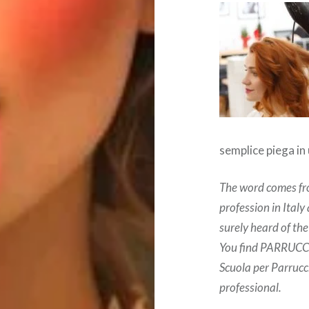
semplice piega in
The word comes fr
profession in Italy
surely heard of th
You find PARRUCCHI
Scuola per Parrucchi
professional.