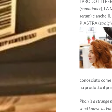
I PRODOTTI PER
(
conditioner
), LA
serum
) e anche I
PIASTRA (
straigh
conosciuto come F
ha prodotto il pri
Phon is a strange 
wind known as Fö