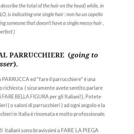
 describe the total of the hair on the head) while, in
, is indicating one single hair : non ha un capello
ing someone that doesn’t have a single messy hair ,
rfect )
AL PARRUCCHIERE (
going to
sser
).
a PARRUCCA ed “fare il parrucchiere” è una
 richiesta ( sicuramente avete sentito parlare
i FARE BELLA FIGURA per gli Italiani!). Potete
ri ( o saloni di parrucchieri ) ad ogni angolo e la
hieri in Italia è rinomata e molto professionale.
italiani sono bravissimi a FARE LA PIEGA