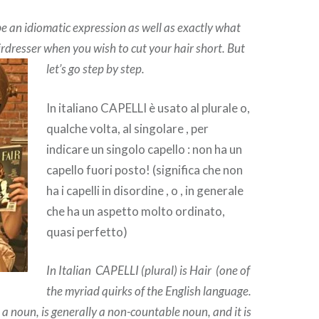
 be an idiomatic expression as well as exactly what
irdresser when you wish to cut your hair short. But
let’s go step by step.
In italiano CAPELLI è usato al plurale o,
qualche volta, al singolare , per
indicare un singolo capello : non ha un
capello fuori posto! (significa che non
ha i capelli in disordine , o , in generale
che ha un aspetto molto ordinato,
quasi perfetto)
In Italian CAPELLI (plural) is Hair (one of
the myriad quirks of the English language.
as a noun, is generally a non-countable noun, and it is