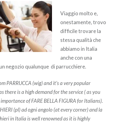
Viaggio molto e,
onestamente, trovo
difficile trovare la
stessa qualità che
abbiamo in Italia
anche con una
 un negozio qualunque di parrucchiere.
om PARRUCCA (wig) and it’s a very popular
 as there is a high demand for the service ( as you
e importance of FARE BELLA FIGURA for Italians).
ERI (pl) ad ogni angolo (at every corner) and la
eri in Italia is well renowned as it is highly