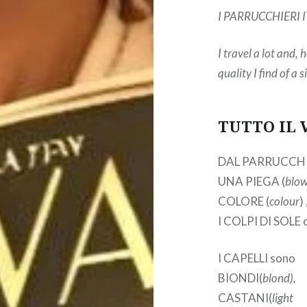
I PARRUCCHIERI ITA
I travel a lot and,
quality I find of a
TUTTO IL 
DAL PARRUCCHIER
UNA PIEGA (
blow
COLORE (
colour
)
I COLPI DI SOLE 
I CAPELLI sono
BIONDI(
blond),
CASTANI(
light