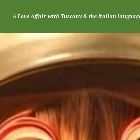
Skip
to
A Love Affair with Tuscany & the Italian languag
content