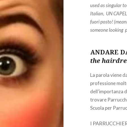
used as singular to
Italian, UN CAPELLO
fuori posto! (mean
someone looking pe
ANDARE D
the hairdre
La parola viene d
professione molto
dell’importanza d
trovare Parrucchie
Scuola per Parrucc
I PARRUCCHIERI 