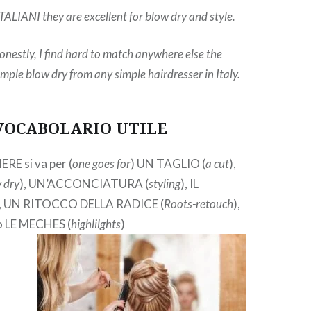
LIANI they are excellent for blow dry and style.
 honestly, I find hard to match anywhere else the
 simple blow dry from any simple hairdresser in Italy.
VOCABOLARIO UTILE
E si va per (
one goes for
) UN TAGLIO (
a cut
),
 dry
), UN’ACCONCIATURA (
styling
), IL
 , UN RITOCCO DELLA RADICE (
Roots-retouch
),
o LE MECHES (
highlilghts
)