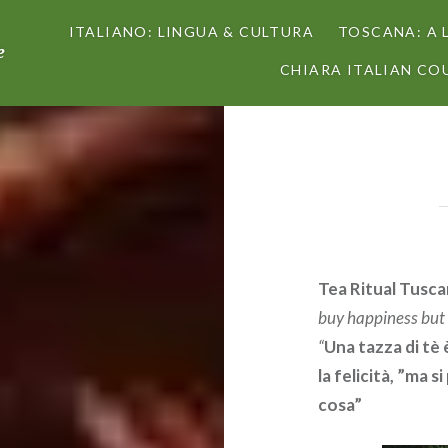
ITALIANO: LINGUA & CULTURA
TOSCANA: A 
e
CHIARA ITALIAN COU
Tea Ritual Tusca
buy happiness but 
“
Una tazza di tè 
la felicità, ”ma 
cosa”