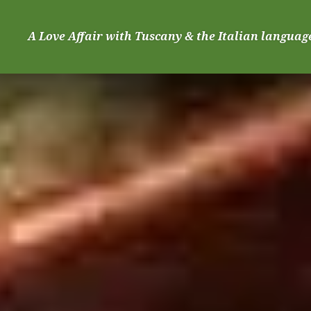
Skip
to
A Love Affair with Tuscany & the Italian languag
content