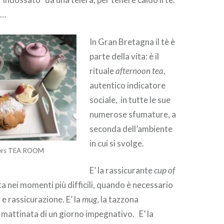
ì…
In Gran Bretagna il tè è
parte della vita: è il
rituale
afternoon tea
,
autentico indicatore
sociale, in tutte le sue
numerose sfumature, a
seconda dell’ambiente
in cui si svolge.
ers TEA ROOM
E’ la rassicurante
cup of
a nei momenti più difficili, quando è necessario
 e rassicurazione. E’ la
mug
, la tazzona
mattinata di un giorno impegnativo. E’ la