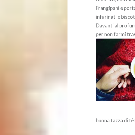
Frangipani e port
infarinati e bisco
Davanti al profum
per non farmi tra
buona tazza di tè