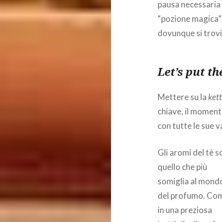
pausa necessaria 
“pozione magica” 
dovunque si trov
Let’s put th
Mettere su la
kett
chiave, il momento
con tutte le sue va
Gli aromi del tè 
quello che più
somiglia al mond
del profumo. Co
in una preziosa