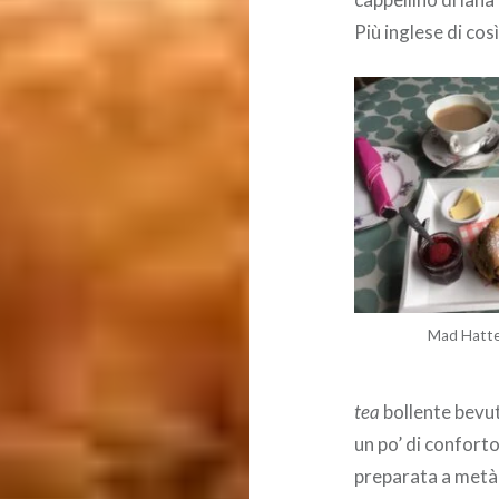
Più inglese di cos
Mad Hatt
tea
bollente bevut
un po’ di conforto
preparata a metà 