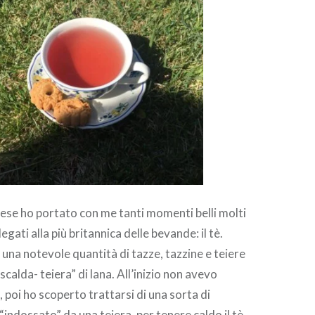
glese ho portato con me tanti momenti belli molti
legati alla più britannica delle bevande: il tè.
 una notevole quantità di tazze, tazzine e teiere
scalda- teiera” di lana. All’inizio non avevo
 poi ho scoperto trattarsi di una sorta di
 “indossato” da una teiera, per tenere caldo il tè.