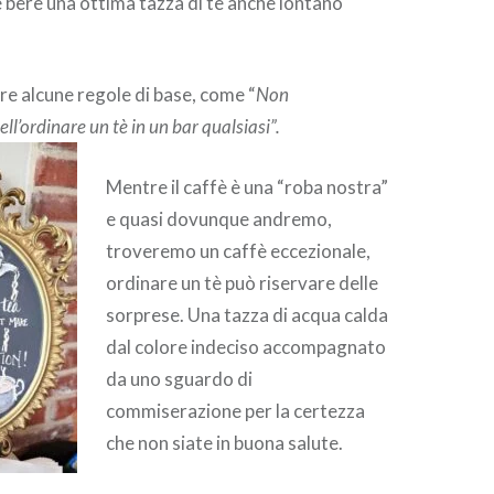
e bere una ottima tazza di tè anche lontano
e alcune regole di base, come “
Non
ll’ordinare un tè in un bar qualsiasi”.
Mentre il caffè è una “roba nostra”
e quasi dovunque andremo,
troveremo un caffè eccezionale,
ordinare un tè può riservare delle
sorprese. Una tazza di acqua calda
dal colore indeciso accompagnato
da uno sguardo di
commiserazione per la certezza
che non siate in buona salute.