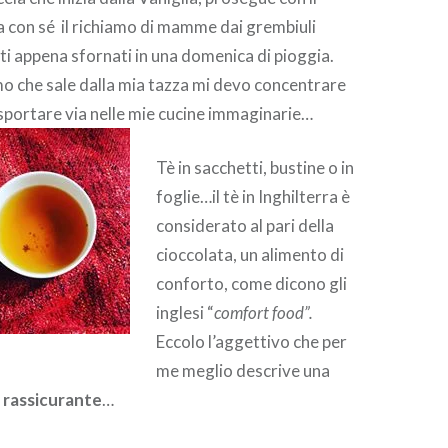
a con sé il richiamo di mamme dai grembiuli
tti appena sfornati in una domenica di pioggia.
o che sale dalla mia tazza mi devo concentrare
sportare via nelle mie cucine immaginarie…
Tè in sacchetti, bustine o in
foglie…il tè in Inghilterra è
considerato al pari della
cioccolata, un alimento di
conforto, come dicono gli
inglesi “
comfort food”.
Eccolo l’aggettivo che per
me meglio descrive una
:
rassicurante
…