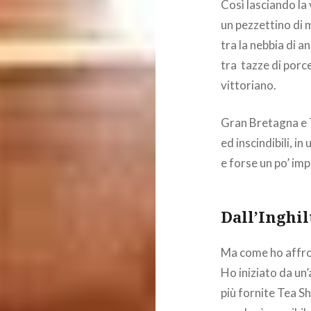
Così lasciando la 
un pezzettino di m
tra la nebbia di a
tra tazze di porcel
vittoriano.
Gran Bretagna e 
ed inscindibili, in
e forse un po’ impr
Dall’Inghil
Ma come ho affron
Ho iniziato da un’
più fornite Tea S