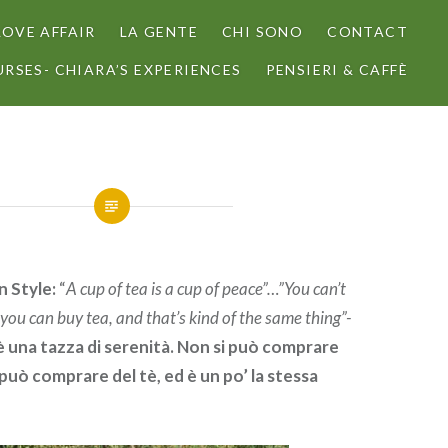
LOVE AFFAIR
LA GENTE
CHI SONO
CONTACT
RSES- CHIARA’S EXPERIENCES
PENSIERI & CAFFÈ
n Style:
“
A cup of tea is a cup of peace”…”You can’t
you can buy tea, and that’s kind of the same thing”-
è una tazza di serenità. Non si può comprare
si può comprare del tè, ed è un po’ la stessa