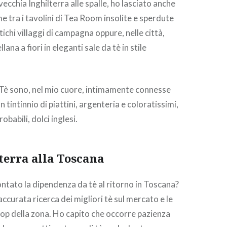
vecchia Inghilterra alle spalle, ho lasciato anche
e tra i tavolini di Tea Room insolite e sperdute
ntichi villaggi di campagna oppure, nelle città,
lana a fiori in eleganti sale da tè in stile
Tè sono, nel mio cuore, intimamente connesse
 un tintinnio di piattini, argenteria e coloratissimi,
obabili, dolci inglesi.
terra alla Toscana
tato la dipendenza da tè al ritorno in Toscana?
accurata ricerca dei migliori tè sul mercato e le
hop della zona. Ho capito che occorre pazienza