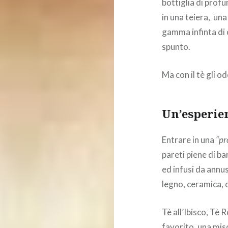
bottiglia di prof
in una teiera, una
gamma infinta di
spunto.
Ma con il tè gli o
Un’esperie
Entrare in una
“pr
pareti piene di bar
ed infusi da annus
legno, ceramica,
Tè all’Ibisco, Tè 
favorito, una misc