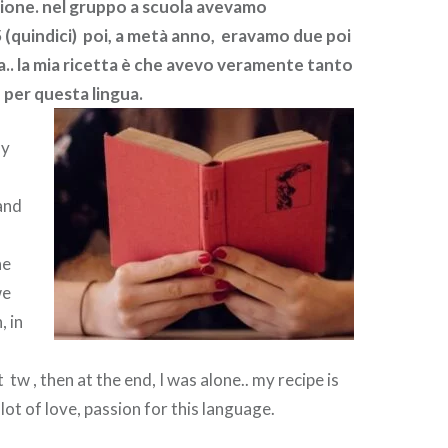
ione. nel gruppo a scuola avevamo
 (quindici) poi, a metà anno, eravamo due poi
ola.. la mia ricetta è che avevo veramente tanto
per questa lingua.
my
 and
he
we
, in
 tw , then at the end, I was alone.. my recipe is
a lot of love, passion for this language.