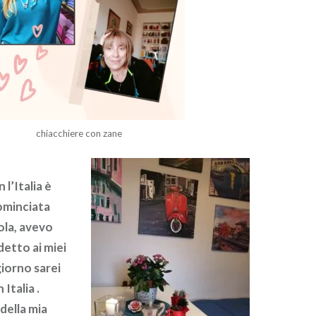
chiacchiere con zane
 l’Italia è
ominciata
ola, avevo
detto ai miei
giorno sarei
 Italia .
 della mia