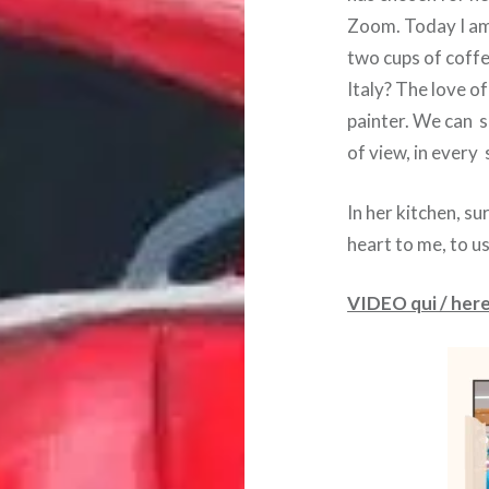
Zoom. Today I am 
two cups of coffe
Italy? The love of
painter. We can se
of view, in every
In her kitchen, s
heart to me, to u
VIDEO qui / her