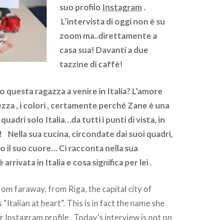
suo profilo
Instagram
.
L’intervista di oggi non è su
zoom ma..direttamente a
casa sua! Davanti a due
tazzine di caffè!
o questa ragazza a venire in Italia? L’amore
llezza , i colori , certamente perché Zane è una
 quadri solo Italia…da tutti i punti di vista, in
i!
Nella sua cucina, circondate dai suoi quadri,
o il suo cuore… Ci racconta nella sua
arrivata in Italia e cosa significa per lei .
om faraway, from Riga, the capital city of
s “Italian at heart”. This is in fact the name she
r Instagram profile . Today’s interview is not on