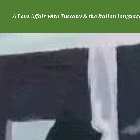
Skip
to
A Love Affair with Tuscany & the Italian languag
content