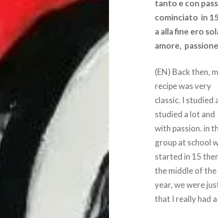
tanto e con pass
cominciato in 15
a alla fine ero s
amore, passione 
(EN) Back then, 
recipe was very
classic. I studied
studied a lot and
with passion. in t
group at school 
started in 15 then
the middle of the
year, we were just
that I really had 