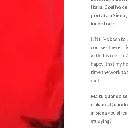
Italia, Così ho c
portata a Siena ,
incontrate
(EN) I’ve been to 
courses there, I li
with this region. 
happy, that my hea
time the work to
met.
Ma tu quando sei
italiano.
Quando 
in Siena you alre
studying?