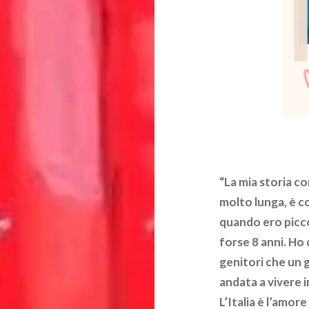
“La mia storia con
molto lunga, è c
quando ero picc
forse 8 anni. Ho 
genitori che un 
andata a vivere in
L’Italia è l’amore