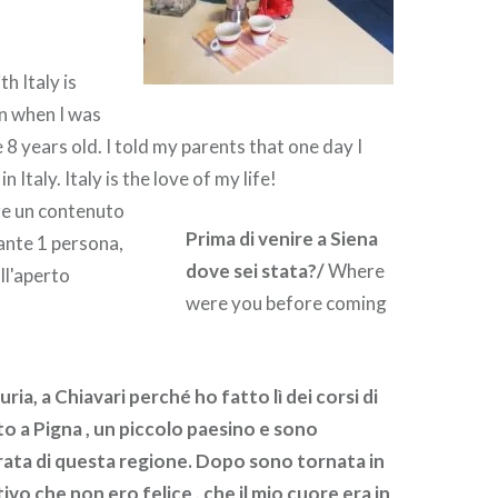
h Italy is
an when I was
e 8 years old. I told my parents that one day I
n Italy. Italy is the love of my life!
Prima di venire a Siena
dove sei stata?/
Where
were you before coming
uria, a Chiavari perché ho fatto lì dei corsi di
to a Pigna , un piccolo paesino e sono
ata di questa regione. Dopo sono tornata in
vo che non ero felice , che il mio cuore era in