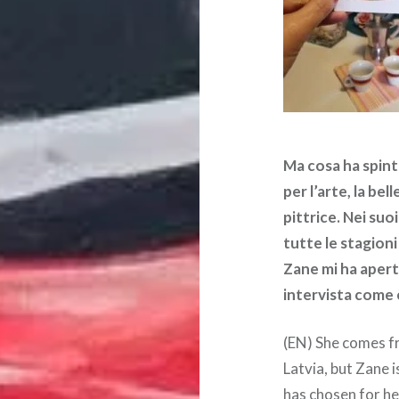
Ma cosa ha spint
per l’arte, la be
pittrice. Nei suoi
tutte le stagion
Zane mi ha apert
intervista come è 
(EN) She comes fr
Latvia, but Zane i
has chosen for he