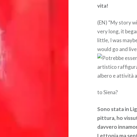
vita!
(EN) “My story wit
very long, it beg
little, I was mayb
would go and live i
to Siena?
Sono stata in Lig
pittura, ho vissu
davvero innamor
Lettonia ma senti