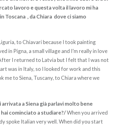
ercato lavoro e questa volta il lavoro mi ha
 in Toscana , da Chiara dove ci siamo
Liguria, to Chiavari because I took painting
ved in Pigna, a small village and I’m really in love
After I returned to Latvia but I felt that I was not
rt was in Italy, so I looked for work and this
ok me to Siena, Tuscany, to Chiara where we
 arrivata a Siena già parlavi molto bene
hai cominciato a studiare?/
When you arrived
ady spoke Italian very well. When did you start