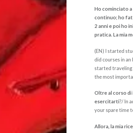
Ho cominciato a s
continuo; ho fatt
2 anni e poi ho i
pratica. La mia 
(EN) I started stu
did courses in an 
started traveling
the most importa
Oltre al corso di
esercitarti
?/ In 
your spare time t
Allora, la mia ri