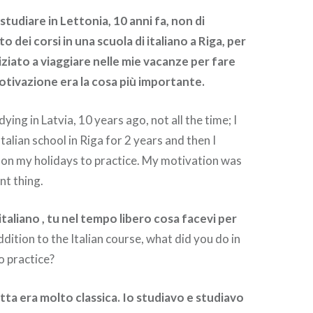
tudiare in Lettonia, 10 anni fa, non di
o dei corsi in una scuola di italiano a Riga, per
niziato a viaggiare nelle mie vacanze per fare
motivazione era la cosa più importante.
dying in Latvia, 10 years ago, not all the time; I
Italian school in Riga for 2 years and then I
 on my holidays to practice. My motivation was
nt thing.
 italiano , tu nel tempo libero cosa facevi per
addition to the Italian course, what did you do in
o practice?
cetta era molto classica. Io studiavo e studiavo