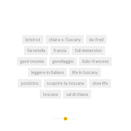
bristrot
chiara-s-Tuscany
da-fred
farnetella
francia
full-immersion
gastronomia
genellaggio
italo-francese
leggere in italiano
life in tuscany
posticino
scoprire-la-toscana
slow life
toscana
val di chiana
Post