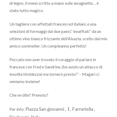
di legno, il menù scritto a mano sulle lavagnette… è
stato tutto magico.
Un tagliere con affettati francesi ed italiani, e una
selezioni di formaggi dai due paesi,” innaffiati” da un
ottimo vino bianco frizzante dell’Alsazia, scelto dal mio
amico sommelier. Un compleanno perfetto!
Peccato non aver trovato il coraggio di parlare in
francese con Fred e Sandrine, (ho avuto un attacco di
insolita timidezza) ma tornerò presto!” – Magari ci
veniamo insieme!
Che ne dite? Prenoto?
Piazza San giovanni , 1 , Farnetella ,
Per info:
Sinalunga, Italy