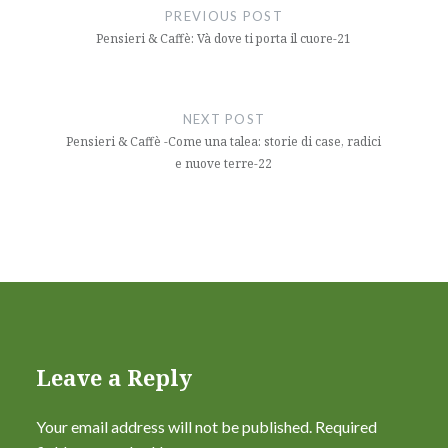
navigation
PREVIOUS POST
Pensieri & Caffè: Và dove ti porta il cuore-21
NEXT POST
Pensieri & Caffè -Come una talea: storie di case, radici
e nuove terre-22
Leave a Reply
Your email address will not be published.
Required