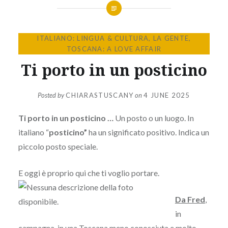
ITALIANO: LINGUA & CULTURA
,
LA GENTE
,
TOSCANA: A LOVE AFFAIR
Ti porto in un posticino
Posted by
CHIARASTUSCANY
on
4 JUNE 2025
Ti porto in un posticino …
Un posto o un luogo. In
italiano “
posticino”
ha un significato positivo. Indica un
piccolo posto speciale.
E oggi è proprio qui che ti voglio portare.
Da Fred
,
in
campagna, in una Toscana meno conosciuta e molto