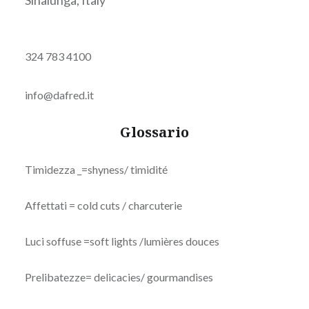
324 783 4100
info@dafred.it
Glossario
Timidezza _=shyness/ timidité
Affettati = cold cuts / charcuterie
Luci soffuse =soft lights /lumières douces
Prelibatezze= delicacies/ gourmandises